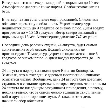
Ветер сменится на северо-западный, с порывами до 10 м/с.
Атмосферное давление ниже нормы. Слабая геомагнитная
буря.
В четверг, 23 августа, станет еще прохладней. Синоптики
обещают переменную облачность. Утром температура
поднимется лишь до 9 градусов со знаком плюс. Днем воздух
прогреется до + 15-16 градусов. Ветер северо-западный с
порывами до 13 м/с. Атмосферное давление 747 мм рт. ст.
Последний день рабочих будней, 24 августа, будет самым
солнечным на этой неделе. Дождей синоптики не
прогнозируют. Температура утром не поднимется выше 8
градусов со знаком плюс. А днем воздух прогреется до +19
градусов.
24 августа в народе называли днем Евпатия Коловрата.
Замечали, что в этот день с деревьев постепенно начинают
осыпаться листья. Вообще же, день 24 августа был довольно
страшным в сознании крестьян, которые верили, что в ночь на
24 августа по кладбищам разгуливают приведения, а потому,
неудивительно, что за окном можно услышать свист, пение,
вой и другие посторонние звуки. А также в этот день
начинали сбор облепихи.