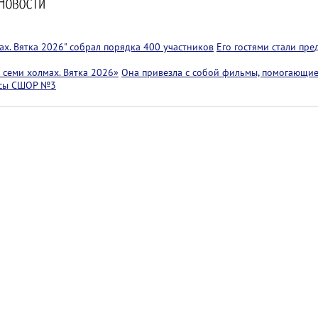
х. Вятка 2026" собрал порядка 400 участников
Его гостями стали пр
семи холмах. Вятка 2026»
Она привезла с собой фильмы, помогающие
ссы СШОР №3