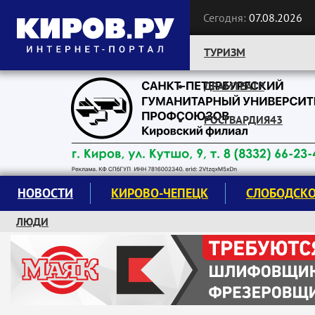
Сегодня:
07.08.2026
ТУРИЗМ
ДРАМТЕАТР
Следите за новостями:
РОСГВАРДИЯ43
НОВОСТИ
КИРОВО-ЧЕПЕЦК
СЛОБОДСК
ЛЮДИ
КРУЖКИ И СЕКЦИИ
ЗАВОДУ "МАЯК" 85 ЛЕТ
ЭКОЛОГИЯ