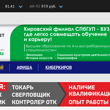
81.41
АИ-92
97.9 руб.
ОЙ
АФИША
КИБЕРКИРОВ