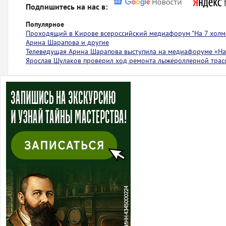
Подпишитесь на нас в:
Популярное
Проходящий в Кирове всероссийский медиафорум "На 7 холма
Арина Шарапова и другие
Телеведущая Арина Шарапова выступила на медиафоруме «На 
Ярослав Шулаков проверил ход ремонта лыжероллерной тра