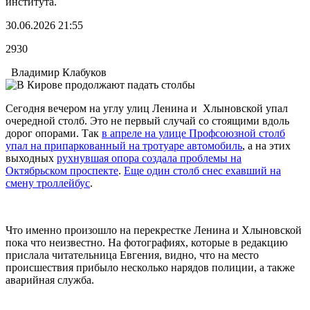
института.
30.06.2026 21:55
2930
Владимир Клабуков
Сегодня вечером на углу улиц Ленина и Хлыновской упал
очередной столб. Это не первый случай со стоящими вдоль
дорог опорами. Так
в апреле на улице Профсоюзной столб
упал на припаркованный на тротуаре автомобиль
, а на этих
выходных
рухнувшая опора создала проблемы на
Октябрьском проспекте
.
Еще один столб снес ехавший на
смену троллейбус
.
Что именно произошло на перекрестке Ленина и Хлыновской
пока что неизвестно. На фотографиях, которые в редакцию
прислала читательница Евгения, видно, что на место
происшествия прибыло несколько нарядов полиции, а также
аварийная служба.