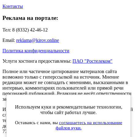
Контакты
Реклама на портале:
Тел: 8 (8332) 42-46-12
Email:
reklama@kirov.online
Политика конфиденциальности
Услуги хостинга предоставлены:
ПАО "Ростелеком"
Полное или частичное цитирование материалов сайта
возможно только с гиперссылкой на источник. Мнение
редакции может не совпадать с мнениями, высказанными в
интервью, комментариях пользователей или прямой речи
персонажей публикаций. Редакция не несёт ответственности
за текст комментариев читателей.
Используем куки и рекомендательные технологии,
Интернет-портал Kirov.online зарегистрирован в Федеральной
чтобы сайт работал лучше.
службе по надзору в сфере связи, информационных
технологий и массовых коммуникаций (Роскомнадзор) 5
Оставаясь с нами, вы
соглашаетесь на использование
декабря 2019 года. Регистрационный номер ЭЛ № ФС 77 -
файлов куки.
77189.