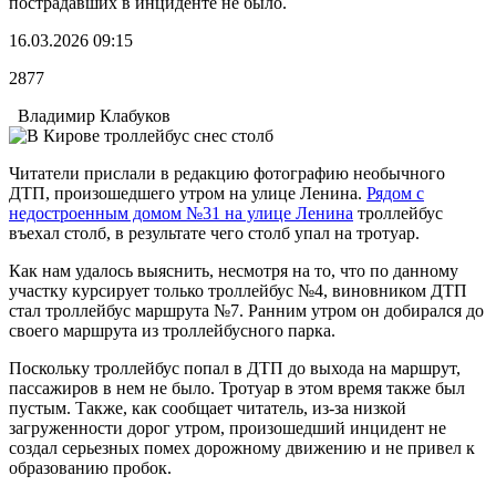
пострадавших в инциденте не было.
16.03.2026 09:15
2877
Владимир Клабуков
Читатели прислали в редакцию фотографию необычного
ДТП, произошедшего утром на улице Ленина.
Рядом с
недостроенным домом №31 на улице Ленина
троллейбус
въехал столб, в результате чего столб упал на тротуар.
Как нам удалось выяснить, несмотря на то, что по данному
участку курсирует только троллейбус №4, виновником ДТП
стал троллейбус маршрута №7. Ранним утром он добирался до
своего маршрута из троллейбусного парка.
Поскольку троллейбус попал в ДТП до выхода на маршрут,
пассажиров в нем не было. Тротуар в этом время также был
пустым. Также, как сообщает читатель, из-за низкой
загруженности дорог утром, произошедший инцидент не
создал серьезных помех дорожному движению и не привел к
образованию пробок.