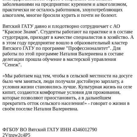
заболеваниями на предприятии: курением и алкоголизмом,
практически не осталось работников, злоупотребляющих
алкоголем, многие бросили курить и почти не болеют.
Вятский ГАТУ давно и плодотворно сотрудничает с АО
"Красное Знамя". Студенты работают на практике и в составе
студотрядов, приходят в качестве специалистов в хозяйство. А
в этом году предприятие вошло в образовательный кластер
Вятского ГАТУ по программе "Профессионалитет". Для
работы по этой программе Наталия Валериевна в составе
делегации прошла обучение в мастерской управления
"Сенеж".
«Мы работаем над тем, чтобы в сельской местности на досуге
было чем заняться, люди получали достойную зарплату, а
условия жизни становились лучше. Культурная жизнь на селе
кипит, создаются комфортные условия для проживания,
которые позволяют приостановить, а в дальнейшем
прекратить отток сельского населения!» - говорит о жизни в
своём поселке Наталия Валериевна.
ФГБОУ ВО Вятский ГАТУ ИНН 4346012790
2Vtzqw2c4P5