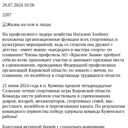
29.07.2024 16:56
2207
На профсоюзного лидера хозяйства Наталию Злобину
возложены организационные функции всех спортивных и
культурных мероприятий, ведь со спортом она дружит с
детства - имеет звание «кандидата в мастера спорта» по
плаванию! Члены профсоюза АО «Красное Знамя» пробуют
себя во всем: принимают участие и занимают призовые места
в соревнованиях, проводимых Федерацией профсоюзных
организаций Кировской области: по хоккею с мячом, по
плаванию, по волейболу в спартакиаде трудящихся области.
21 июня 2024 года в п. Кумены прошли четырнадцатые
Сельские летние спортивные игры Кировской области.
Команды шести районов участвовали в соревнованиях
дояров, косарей, механизаторов, спортивных семей, мас-
рестлинге, волейболе и перетягивании каната. По результатам
командного первенства победу одержала команда Куменского
района!
Благодаря активной борьбе с социально-значимыми