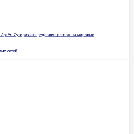
 Артём Суторихин представят регион на мировых
ых сетей.