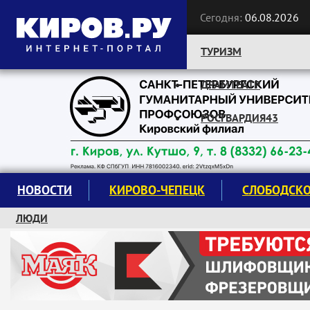
Сегодня:
06.08.2026
ТУРИЗМ
ДРАМТЕАТР
Следите за новостями:
РОСГВАРДИЯ43
НОВОСТИ
КИРОВО-ЧЕПЕЦК
СЛОБОДСК
ЛЮДИ
КРУЖКИ И СЕКЦИИ
ЗАВОДУ "МАЯК" 85 ЛЕТ
ЭКОЛОГИЯ