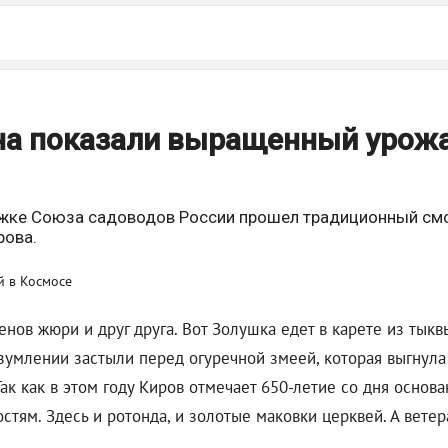
на показали выращенный урожа
ржке Союза садоводов России прошел традиционный смот
рова.
енов жюри и друг друга. Вот Золушка едет в карете из тыквы
зумлении застыли перед огуречной змеей, которая выгнула 
Так как в этом году Киров отмечает 650-летие со дня осно
тям. Здесь и ротонда, и золотые маковки церквей. А вет