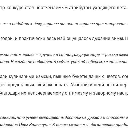
мотр-конкурс стал неотъемлемым атрибутом уходящего лета.
ески подойти к делу, заранее начинаем заранее присматривать 
погодой, и практически весь май ощущалось дыхание зимы.
екрасная, морковь — крупная и сочная, огурцов море, – рассказыв
ов. Никогда не подводят. А сейчас урожай соберем, сезон закр
али кулинарные изыски, пышные букеты дачных цветов, со
ы, представляя свои экспонаты. Участники пели песни-пере
 Благодаря их неисчерпаемому оптимизму и задорному наст
х санкций, что умеем выращивать достойные урожаи и способны
адоводов Олег Валенчук. – В новом сезоне мы обязательно про