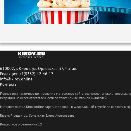
610002, г. Киров, ул. Орловская 37, 4 этаж
Редакция: +7(8332) 42-46-17
info@kirov.online
Контакты
Полное или частичное цитирование материалов сайта возможно только с гиперссыл
Редакция не несёт ответственности за текст комментариев читателей.
Интернет-портал Kirov.online зарегистрирован в Федеральной службе по надзору в 
Главный редактор: Урматская Елена Анатольевна
Возрастное ограничение 12+