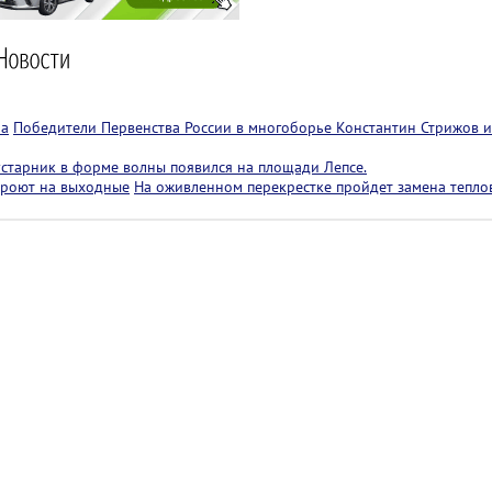
ра
Победители Первенства России в многоборье Константин Стрижов и
старник в форме волны появился на площади Лепсе.
кроют на выходные
На оживленном перекрестке пройдет замена теплов