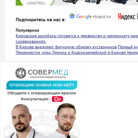
Подпишитесь на нас в:
Популярное
Кировские акробаты готовятся к первенству и чемпионату ми
соревнованиях.
В Кирове внедряют фигурную обрезку кустарников
Первый ку
Перекресток улиц Ленина и Красноармейской в Кирове пере