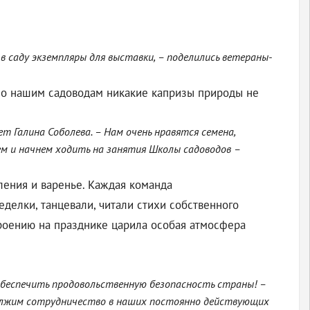
в саду экземпляры для выставки, – поделились ветераны-
 Но нашим садоводам никакие капризы природы не
ает Галина Соболева. – Нам очень нравятся семена,
оем и начнем ходить на занятия Школы садоводов –
ления и варенье. Каждая команда
делки, танцевали, читали стихи собственного
роению на празднике царила особая атмосфера
 обеспечить продовольственную безопасность страны! –
должим сотрудничество в наших постоянно действующих