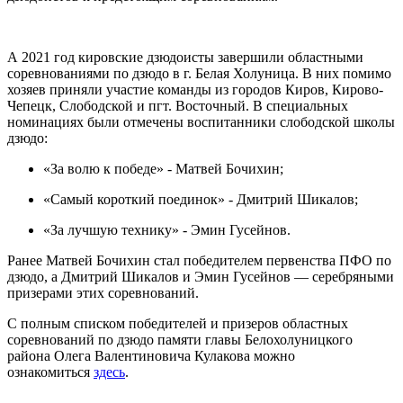
А 2021 год кировские дзюдоисты завершили областными
соревнованиями по дзюдо в г. Белая Холуница. В них помимо
хозяев приняли участие команды из городов Киров, Кирово-
Чепецк, Слободской и пгт. Восточный. В специальных
номинациях были отмечены воспитанники слободской школы
дзюдо:
«За волю к победе» - Матвей Бочихин;
«Самый короткий поединок» - Дмитрий Шикалов;
«За лучшую технику» - Эмин Гусейнов.
Ранее Матвей Бочихин стал победителем первенства ПФО по
дзюдо, а Дмитрий Шикалов и Эмин Гусейнов — серебряными
призерами этих соревнований.
С полным списком победителей и призеров областных
соревнований по дзюдо памяти главы Белохолуницкого
района Олега Валентиновича Кулакова можно
ознакомиться
здесь
.