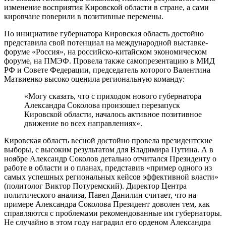
изменение восприятия Кировской области в стране, а сами
кировчане поверили в позитивные перемены.
По инициативе губернатора Кировская область достойно
представила свой потенциал на международной выставке-
форуме «Россия», на российско-китайском экономическом
форуме, на ПМЭФ. Провела также самопрезентацию в МИД
РФ и Совете Федерации, председатель которого Валентина
Матвиенко высоко оценила региональную команду:
«Могу сказать, что с приходом нового губернатора
Александра Соколова произошел перезапуск
Кировской области, началось активное позитивное
движение во всех направлениях».
Кировская область весной достойно провела президентские
выборы, с высоким результатом для Владимира Путина. А в
ноябре Александр Соколов детально отчитался Президенту о
работе в области и о планах, представив «пример одного из
самых успешных региональных кейсов эффективной власти»
(политолог Виктор Потуремский). Директор Центра
политического анализа, Павел Данилин считает, что на
примере Александра Соколова Президент доволен тем, как
справляются с проблемами рекомендованные им губернаторы.
Не случайно в этом году наградил его орденом Александра