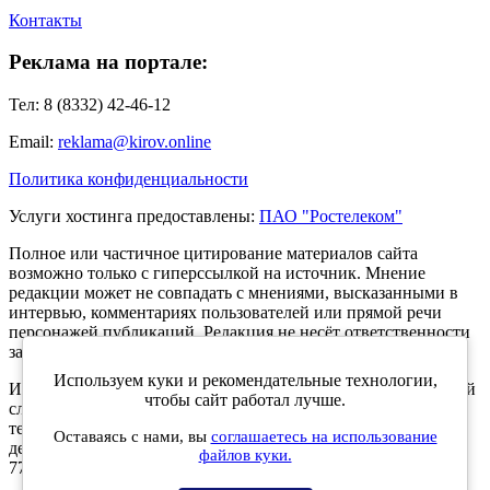
Контакты
Реклама на портале:
Тел: 8 (8332) 42-46-12
Email:
reklama@kirov.online
Политика конфиденциальности
Услуги хостинга предоставлены:
ПАО "Ростелеком"
Полное или частичное цитирование материалов сайта
возможно только с гиперссылкой на источник. Мнение
редакции может не совпадать с мнениями, высказанными в
интервью, комментариях пользователей или прямой речи
персонажей публикаций. Редакция не несёт ответственности
за текст комментариев читателей.
Используем куки и рекомендательные технологии,
Интернет-портал Kirov.online зарегистрирован в Федеральной
чтобы сайт работал лучше.
службе по надзору в сфере связи, информационных
технологий и массовых коммуникаций (Роскомнадзор) 5
Оставаясь с нами, вы
соглашаетесь на использование
декабря 2019 года. Регистрационный номер ЭЛ № ФС 77 -
файлов куки.
77189.