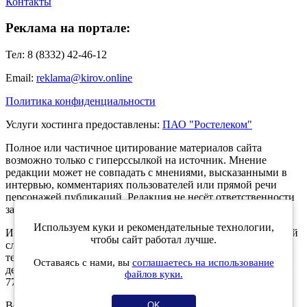
Контакты
Реклама на портале:
Тел: 8 (8332) 42-46-12
Email:
reklama@kirov.online
Политика конфиденциальности
Услуги хостинга предоставлены:
ПАО "Ростелеком"
Полное или частичное цитирование материалов сайта
возможно только с гиперссылкой на источник. Мнение
редакции может не совпадать с мнениями, высказанными в
интервью, комментариях пользователей или прямой речи
персонажей публикаций. Редакция не несёт ответственности
за текст комментариев читателей.
Используем куки и рекомендательные технологии,
Интернет-портал Kirov.online зарегистрирован в Федеральной
чтобы сайт работал лучше.
службе по надзору в сфере связи, информационных
технологий и массовых коммуникаций (Роскомнадзор) 5
Оставаясь с нами, вы
соглашаетесь на использование
декабря 2019 года. Регистрационный номер ЭЛ № ФС 77 -
файлов куки.
77189.
Возрастное ограничение 12+
OK