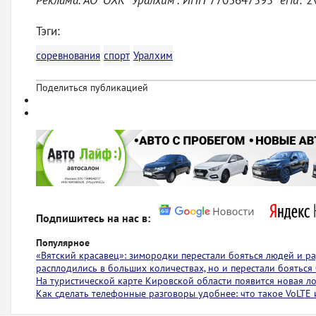
Реклама. АО "ОХК "Уралхим". ИНН
7703647595
erid:
2
Тэги:
соревнования
спорт
Уралхим
Поделиться публикацией
Подпишитесь на нас в:
Популярное
«Вятский красавец»: зимородки перестали бояться людей и р
расплодились в больших количествах, но и перестали бояться 
На туристической карте Кировской области появится новая 
Как сделать телефонные разговоры удобнее: что такое VoLTE