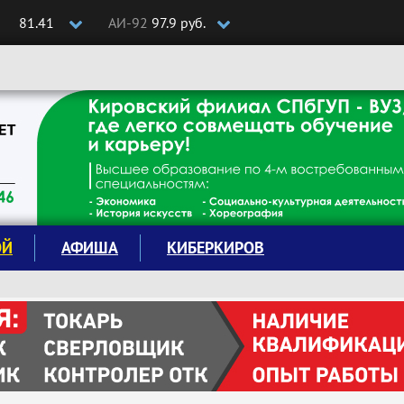
81.41
АИ-92
97.9 руб.
ОЙ
АФИША
КИБЕРКИРОВ