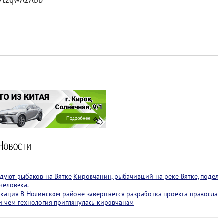
VtzqwAzABb
адуют рыбаков на Вятке
Кировчанин, рыбачивший на реке Вятке, поде
человека.
локация
В Нолинском районе завершается разработка проекта правосла
 и чем технология приглянулась кировчанам