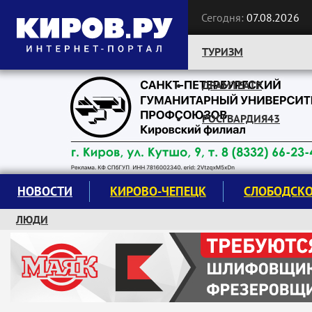
Сегодня:
07.08.2026
ТУРИЗМ
ДРАМТЕАТР
Следите за новостями:
РОСГВАРДИЯ43
НОВОСТИ
КИРОВО-ЧЕПЕЦК
СЛОБОДСК
ЛЮДИ
КРУЖКИ И СЕКЦИИ
ЗАВОДУ "МАЯК" 85 ЛЕТ
ЭКОЛОГИЯ