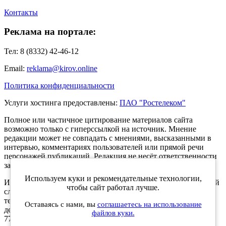
Контакты
Реклама на портале:
Тел: 8 (8332) 42-46-12
Email:
reklama@kirov.online
Политика конфиденциальности
Услуги хостинга предоставлены:
ПАО "Ростелеком"
Полное или частичное цитирование материалов сайта
возможно только с гиперссылкой на источник. Мнение
редакции может не совпадать с мнениями, высказанными в
интервью, комментариях пользователей или прямой речи
персонажей публикаций. Редакция не несёт ответственности
за текст комментариев читателей.
Используем куки и рекомендательные технологии,
Интернет-портал Kirov.online зарегистрирован в Федеральной
чтобы сайт работал лучше.
службе по надзору в сфере связи, информационных
технологий и массовых коммуникаций (Роскомнадзор) 5
Оставаясь с нами, вы
соглашаетесь на использование
декабря 2019 года. Регистрационный номер ЭЛ № ФС 77 -
файлов куки.
77189.