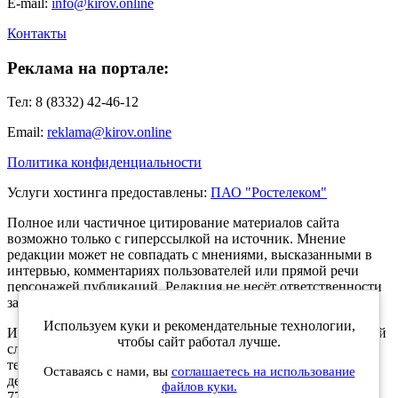
E-mail:
info@kirov.online
Контакты
Реклама на портале:
Тел: 8 (8332) 42-46-12
Email:
reklama@kirov.online
Политика конфиденциальности
Услуги хостинга предоставлены:
ПАО "Ростелеком"
Полное или частичное цитирование материалов сайта
возможно только с гиперссылкой на источник. Мнение
редакции может не совпадать с мнениями, высказанными в
интервью, комментариях пользователей или прямой речи
персонажей публикаций. Редакция не несёт ответственности
за текст комментариев читателей.
Используем куки и рекомендательные технологии,
Интернет-портал Kirov.online зарегистрирован в Федеральной
чтобы сайт работал лучше.
службе по надзору в сфере связи, информационных
технологий и массовых коммуникаций (Роскомнадзор) 5
Оставаясь с нами, вы
соглашаетесь на использование
декабря 2019 года. Регистрационный номер ЭЛ № ФС 77 -
файлов куки.
77189.