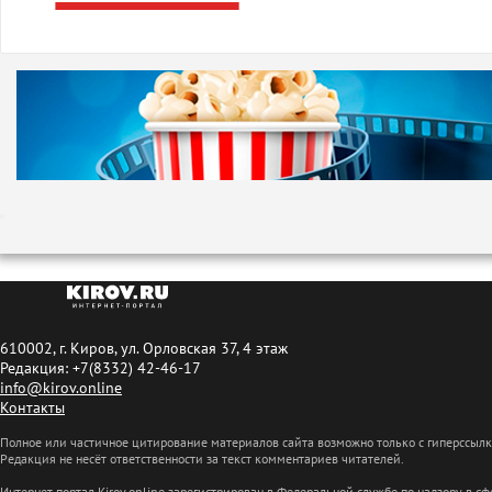
610002, г. Киров, ул. Орловская 37, 4 этаж
Редакция: +7(8332) 42-46-17
info@kirov.online
Контакты
Полное или частичное цитирование материалов сайта возможно только с гиперссыл
Редакция не несёт ответственности за текст комментариев читателей.
Интернет-портал Kirov.online зарегистрирован в Федеральной службе по надзору в 