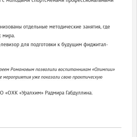
лся с молодыми спортсменами профессиональными
низованы отдельные методические занятия, где
 мира.
елевизор для подготовки к будущим фиджитал-
ндреем Романовым позволили воспитанникам «Олимпии»
ые мероприятия уже показали свою практическую
АО «ОХК «Уралхим» Радмира Габдуллина.