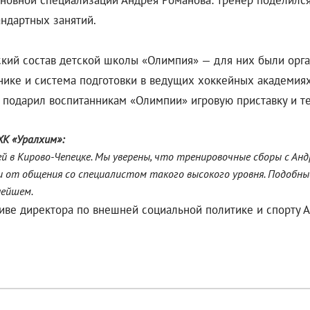
основной специализации Андрея Романова: тренер подели
андартных занятий.
ский состав детской школы «Олимпия» — для них были орга
ике и система подготовки в ведущих хоккейных академиях
 подарил воспитанникам «Олимпии» игровую приставку и т
ХК «Уралхим»:
й в Кирово-Чепецке. Мы уверены, что тренировочные сборы с А
и от общения со специалистом такого высокого уровня. Подобн
нейшем.
иве директора по внешней социальной политике и спорту 