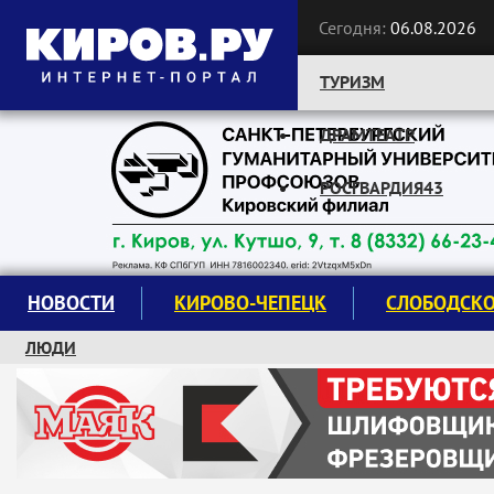
Сегодня:
06.08.2026
ТУРИЗМ
ДРАМТЕАТР
Следите за новостями:
РОСГВАРДИЯ43
НОВОСТИ
КИРОВО-ЧЕПЕЦК
СЛОБОДСК
ЛЮДИ
КРУЖКИ И СЕКЦИИ
ЗАВОДУ "МАЯК" 85 ЛЕТ
ЭКОЛОГИЯ