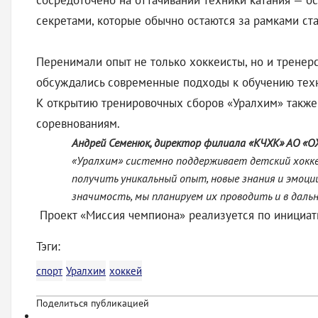
сосредоточено на оттачивании техники катания — 
секретами, которые обычно остаются за рамками ст
Перенимали опыт не только хоккеисты, но и тренер
обсуждались современные подходы к обучению техн
К открытию тренировочных сборов «Уралхим» также
соревнованиям.
Андрей Семенюк, директор филиала «КЧХК» АО «О
«Уралхим» системно поддерживает детский хокке
получить уникальный опыт, новые знания и эмоци
значимость, мы планируем их проводить и в даль
Проект «Миссия чемпиона» реализуется по инициат
Тэги:
спорт
Уралхим
хоккей
Поделиться публикацией