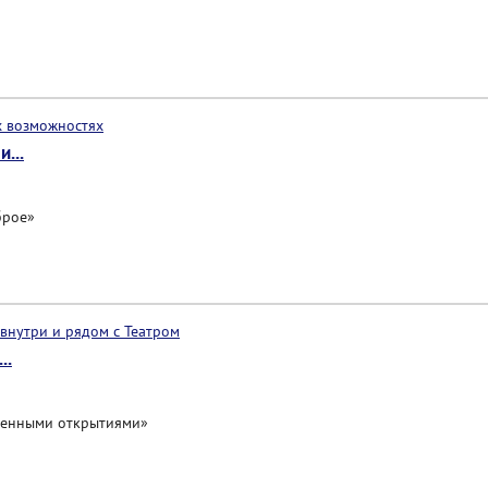
...
брое»
..
твенными открытиями»