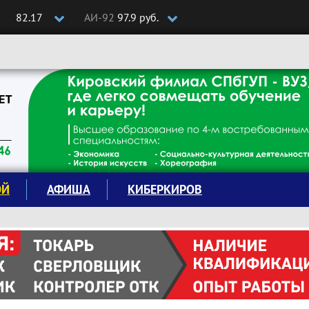
82.17
АИ-92
97.9 руб.
ОЙ
АФИША
КИБЕРКИРОВ