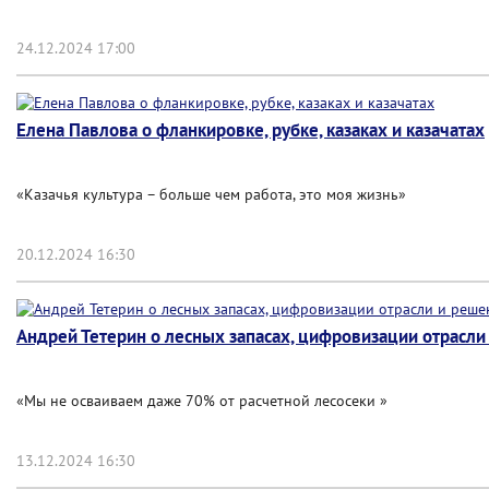
24.12.2024 17:00
Елена Павлова о фланкировке, рубке, казаках и казачатах
«Казачья культура – больше чем работа, это моя жизнь»
20.12.2024 16:30
Андрей Тетерин о лесных запасах, цифровизации отрасли и
«Мы не осваиваем даже 70% от расчетной лесосеки »
13.12.2024 16:30