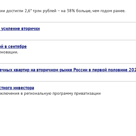
ии достигли 2,6* трлн рублей – на 38% больше, чем годом ранее.
 усиление вторички
ой в сентябре
еновации.
ечных квартир на вторичном рынке России в первой половине 20
стного инвестора
включения в региональную программу приватизации