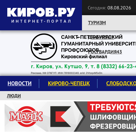
Сегодня:
08.08.2026
ТУРИЗМ
ДРАМТЕАТР
Следите за новостями:
РОСГВАРДИЯ43
НОВОСТИ
КИРОВО-ЧЕПЕЦК
СЛОБОДСК
ЛЮДИ
КРУЖКИ И СЕКЦИИ
ЗАВОДУ "МАЯК" 85 ЛЕТ
ЭКОЛОГИЯ