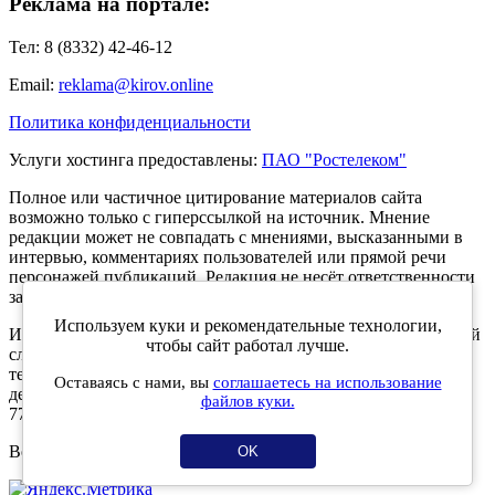
Реклама на портале:
Тел: 8 (8332) 42-46-12
Email:
reklama@kirov.online
Политика конфиденциальности
Услуги хостинга предоставлены:
ПАО "Ростелеком"
Полное или частичное цитирование материалов сайта
возможно только с гиперссылкой на источник. Мнение
редакции может не совпадать с мнениями, высказанными в
интервью, комментариях пользователей или прямой речи
персонажей публикаций. Редакция не несёт ответственности
за текст комментариев читателей.
Используем куки и рекомендательные технологии,
Интернет-портал Kirov.online зарегистрирован в Федеральной
чтобы сайт работал лучше.
службе по надзору в сфере связи, информационных
технологий и массовых коммуникаций (Роскомнадзор) 5
Оставаясь с нами, вы
соглашаетесь на использование
декабря 2019 года. Регистрационный номер ЭЛ № ФС 77 -
файлов куки.
77189.
Возрастное ограничение 12+
OK