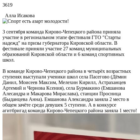
3619
Алла Исакова
3 сентября команда Кирово-Чепецкого района приняла
участие в региональном этапе фестиваля ГТО "Старты
надежд" на призы губернатора Кировской области. В
фестивале приняли участие 27 команд муниципальных
образований Кировской области и 6 команд спортивных
школ.
В команде Кирово-Чепецкого района в четырëх возрастных
ступенях выступали ученики школ села Пасегово (Дëмин
Данил, Моисеев Максим, Мелехин Кирилл, Астраханцев
Артемий и Чернова Ксения), села Бурмакино (Емшанова
Алесандра и Макарова Мираслава), станции Просница
(Быданцева Анна). Емшанова Александра заняла 2 место в
общем зачёте среди девушек 5 ступени. А в конкурсе
агитбригад команда Кирово-Чепецкого района заняла 1 место!