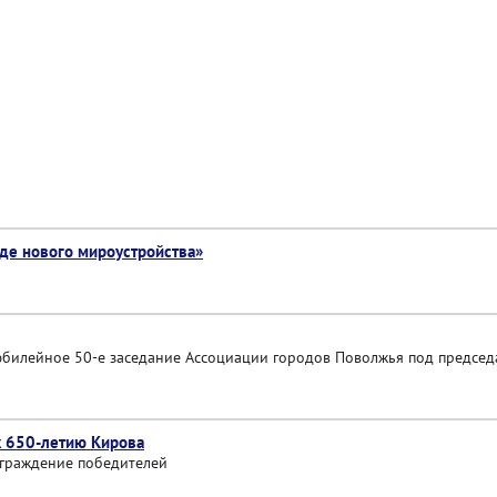
де нового мироустройства»
ь юбилейное 50-е заседание Ассоциации городов Поволжья под предсе
к 650-летию Кирова
аграждение победителей