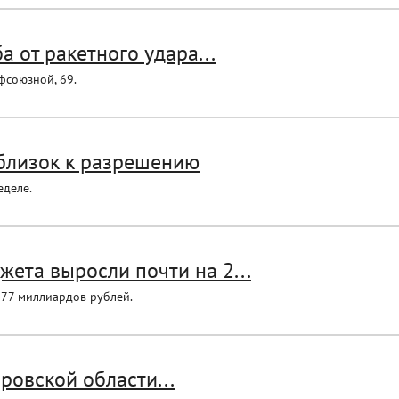
 от ракетного удара...
фсоюзной, 69.
 близок к разрешению
еделе.
ета выросли почти на 2...
е 77 миллиардов рублей.
ровской области...