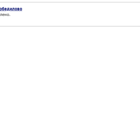
Победилово
лено.