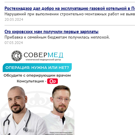
Ростехнадзор дал добро на эксплуатацию газовой котельной в 
Нарушений при выполнении строительно-монтажных работ не выяв
20.03.2024
Сто кировских мам получили первые зарплаты
Прибавка к семейным бюджетам получилась неплохой.
07.03.2024