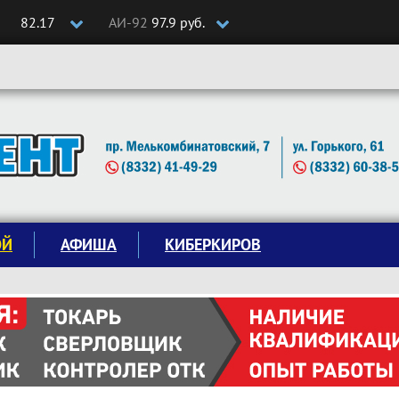
82.17
АИ-92
97.9 руб.
ОЙ
АФИША
КИБЕРКИРОВ