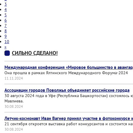
3
4
5
6
7
8
9
10
»
СИЛЬНО СДЕЛАНО!
Международная конференция «Мировое большинство в авангар
Она прошла в рамках Ялтинского Международного Форума-2024
11.11.2024
Ассоциации городов Поволжья объединяет российские города
30 августа 2024 года в Уфе (Республика Башкортостан) состоялос
Мавлиева.
30.08.2024
Летчик-космонавт Иван Вагнер принял участие в фотоконкурсе 
21 сентября откроется выставка работ конкурсантов и состоится н
30.08.2024