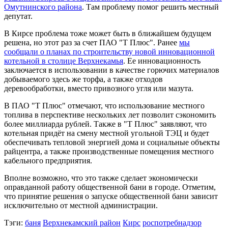
Омутнинского района
. Там проблему помог решить местный
депутат.
В Кирсе проблема тоже может быть в ближайшем будущем
решена, но этот раз за счет ПАО "Т Плюс". Ранее
мы
сообщали о планах по строительству новой инновационной
котельной в столице Верхнекамья
. Ее инновационность
заключается в использовании в качестве горючих материалов
добываемого здесь же торфа, а также отходов
деревообработки, вместо привозного угля или мазута.
В ПАО "Т Плюс" отмечают, что использование местного
топлива в перспективе нескольких лет позволит сэкономить
более миллиарда рублей. Также в "Т Плюс" заявляют, что
котельная придёт на смену местной угольной ТЭЦ и будет
обеспечивать тепловой энергией дома и социальные объекты
райцентра, а также производственные помещения местного
кабельного предприятия.
Вполне возможно, что это также сделает экономически
оправданной работу общественной бани в городе. Отметим,
что принятие решения о запуске общественной бани зависит
исключительно от местной администрации.
Тэги:
баня
Верхнекамский район
Кирс
роспотребнадзор