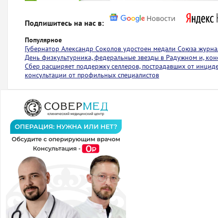
Подпишитесь на нас в:
Популярное
Губернатор Александр Соколов удостоен медали Союза журна
День физкультурника, федеральные звезды в Радужном и, коне
Сбер расширяет поддержку селлеров, пострадавших от инциден
консультации от профильных специалистов