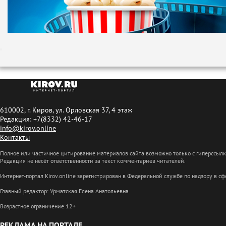
610002, г. Киров, ул. Орловская 37, 4 этаж
Редакция: +7(8332) 42-46-17
info@kirov.online
Контакты
Полное или частичное цитирование материалов сайта возможно только с гиперссыл
Редакция не несёт ответственности за текст комментариев читателей.
Интернет-портал Kirov.online зарегистрирован в Федеральной службе по надзору в 
Главный редактор: Урматская Елена Анатольевна
Возрастное ограничение 12+
РЕКЛАМА НА ПОРТАЛЕ