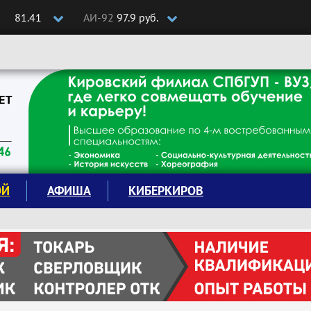
81.41
АИ-92
97.9 руб.
ОЙ
АФИША
КИБЕРКИРОВ