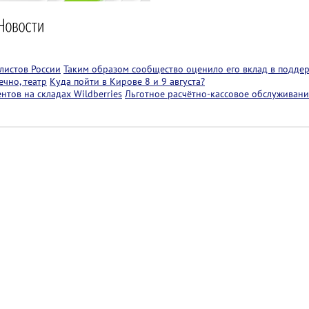
листов России
Таким образом сообщество оценило его вклад в подде
чно, театр
Куда пойти в Кирове 8 и 9 августа?
тов на складах Wildberries
Льготное расчётно-кассовое обслуживани