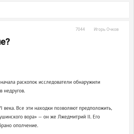
7044
Игорь Очков
ле?
 начала раскопок исследователи обнаружили
в недругов.
I века. Все эти находки позволяют предположить,
ушинского вора» — он же Лжедмитрий II. Его
брано ополчение.