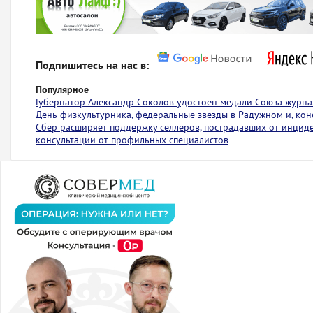
Подпишитесь на нас в:
Популярное
Губернатор Александр Соколов удостоен медали Союза журна
День физкультурника, федеральные звезды в Радужном и, коне
Сбер расширяет поддержку селлеров, пострадавших от инциден
консультации от профильных специалистов