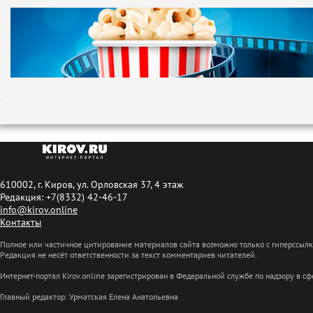
610002, г. Киров, ул. Орловская 37, 4 этаж
Редакция: +7(8332) 42-46-17
info@kirov.online
Контакты
Полное или частичное цитирование материалов сайта возможно только с гиперссыл
Редакция не несёт ответственности за текст комментариев читателей.
Интернет-портал Kirov.online зарегистрирован в Федеральной службе по надзору в 
Главный редактор: Урматская Елена Анатольевна