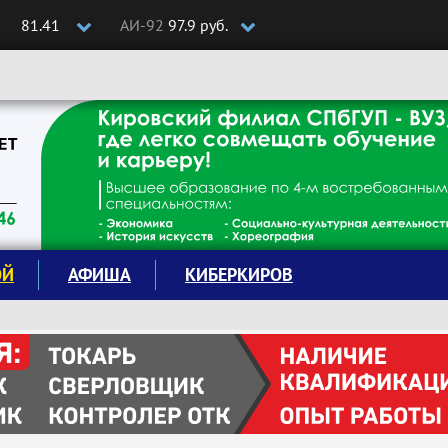
81.41
АИ-92
97.9 руб.
ОЙ
АФИША
КИБЕРКИРОВ