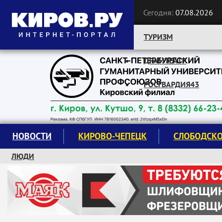
Сегодня:
07.08.2026
ТУРИЗМ
ДРАМТЕАТР
Следите за новостями:
РОСГВАРДИЯ43
НОВОСТИ
КИРОВО-ЧЕПЕЦК
СЛОБОДСК
ЛЮДИ
КРУЖКИ И СЕКЦИИ
ЗАВОДУ "МАЯК" 85 ЛЕТ
ЭКОЛОГИЯ