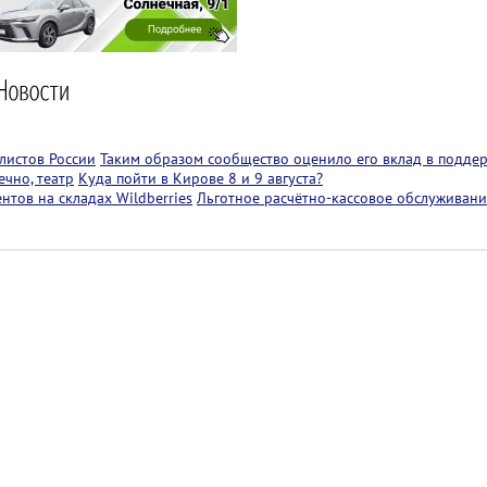
листов России
Таким образом сообщество оценило его вклад в подде
чно, театр
Куда пойти в Кирове 8 и 9 августа?
тов на складах Wildberries
Льготное расчётно-кассовое обслуживани