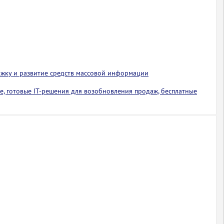
ржку и развитие средств массовой информации
е, готовые IT-решения для возобновления продаж, бесплатные