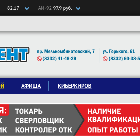
82.17
АИ-92
97.9 руб.
ОЙ
АФИША
КИБЕРКИРОВ