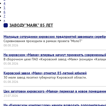
4
5
6
7
»
ЗАВОДУ "МАЯК" 85 ЛЕТ
Молодые сотрудники кировских предприятий завоевали серебр
Соревнования проходили в рамках проекта "МолоТ"
08.08.2026
На кировском «Маяке» впервые начнут применять современны
В сборочном цехе ПАО «Кировский завод «Маяк» (концерн «Калашни
05.08.2026
Кировский завод «Маяк» отметил 85-летний юбилей
30 июля завод посетил губернатор Кировской области.
01.08.2026
Цех заготовки кировского «Маяка» переехал в новое помещени
23.07.2026
На «Кировском компрессоре» начали возводить дополнительны