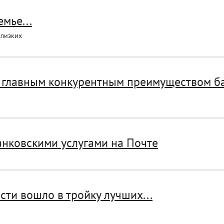
мье...
близких
я главным конкурентным преимуществом б
анковскими услугами на Почте
ти вошло в тройку лучших...