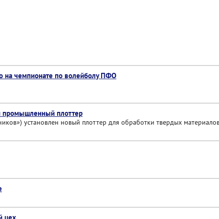
о на чемпионате по волейболу ПФО
й промышленный плоттер
ков») установлен новый плоттер для обработки твердых материалов –
е
й цех