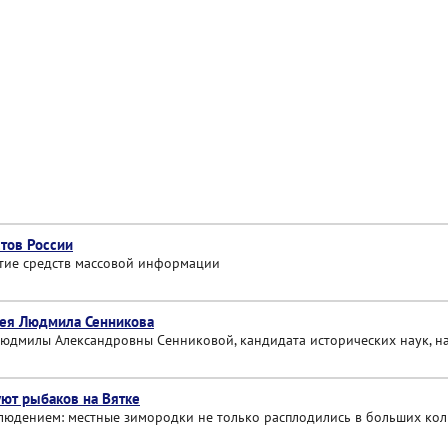
тов России
итие средств массовой информации
зея Людмила Сенникова
юдмилы Александровны Сенниковой, кандидата исторических наук, на
уют рыбаков на Вятке
юдением: местные зимородки не только расплодились в больших колич