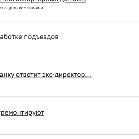
вляющими компаниями
работке подъездов
нку ответит экс-директор...
отремонтируют