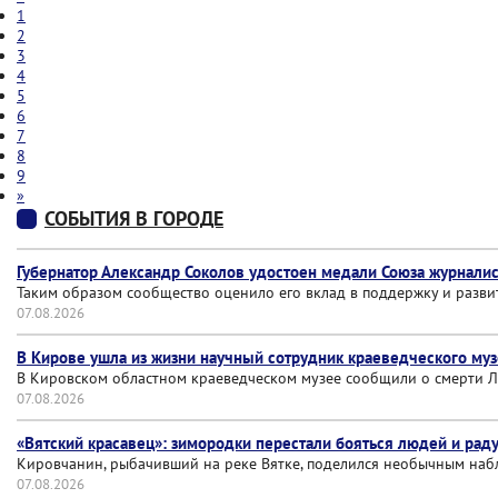
1
2
3
4
5
6
7
8
9
»
СОБЫТИЯ В ГОРОДЕ
Губернатор Александр Соколов удостоен медали Союза журналис
Таким образом сообщество оценило его вклад в поддержку и разв
07.08.2026
В Кирове ушла из жизни научный сотрудник краеведческого му
В Кировском областном краеведческом музее сообщили о смерти Л
07.08.2026
«Вятский красавец»: зимородки перестали бояться людей и рад
Кировчанин, рыбачивший на реке Вятке, поделился необычным набл
07.08.2026