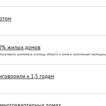
ротом
30% жилых домов
лосетевого комплекса столицы области к зиме и напоминает жилищны
говорили к 1,5 годам
 многоквартирных домах...