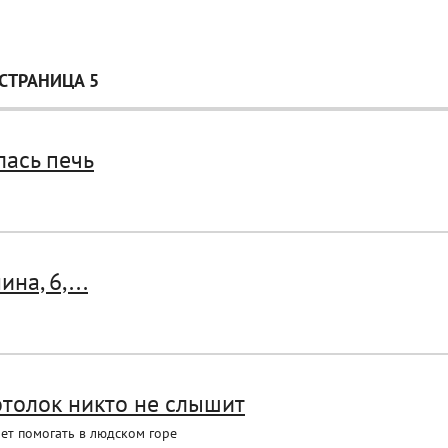
СТРАНИЦА 5
лась печь
а, 6,...
толок никто не слышит
ет помогать в людском горе