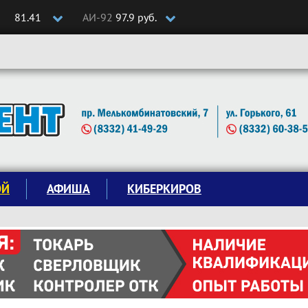
81.41
АИ-92
97.9 руб.
ОЙ
АФИША
КИБЕРКИРОВ