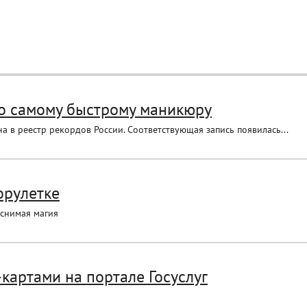
по самому быстрому маникюру
 в реестр рекордов России. Соответствующая запись появилась...
орулетке
яснимая магия
картами на портале Госуслуг