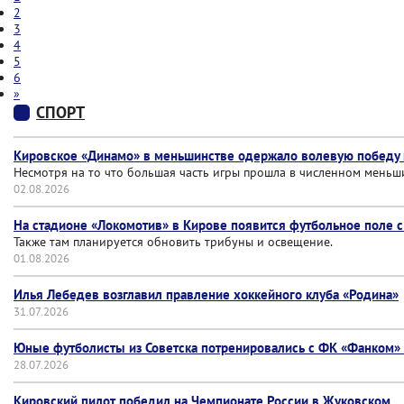
2
3
4
5
6
»
СПОРТ
Кировское «Динамо» в меньшинстве одержало волевую победу н
Несмотря на то что большая часть игры прошла в численном меньши
02.08.2026
На стадионе «Локомотив» в Кирове появится футбольное поле 
Также там планируется обновить трибуны и освещение.
01.08.2026
Илья Лебедев возглавил правление хоккейного клуба «Родина»
31.07.2026
Юные футболисты из Советска потренировались с ФК «Фанком»
28.07.2026
Кировский пилот победил на Чемпионате России в Жуковском