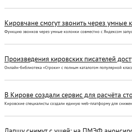
Кировчане смогут звонить через умные к
Функцию звонков через умные колонки совместно с Яндексом запу
Произведения кировских писателей дост
Онлайн-библиотека «Строки» с полным каталогом популярной класс
В Кирове создали сервис для расчёта с
Кировские специалисты создали единую web-платформу для снижен
Лапшу снимут с ушей: на ПМЭФ анонсиро