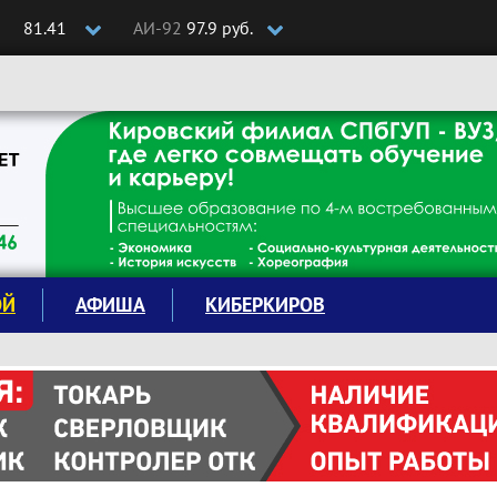
81.41
АИ-92
97.9 руб.
ОЙ
АФИША
КИБЕРКИРОВ