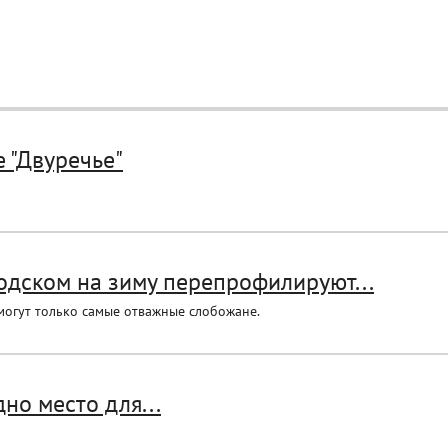
 "Двуречье"
одском на зиму перепрофилируют...
смогут только самые отважные слобожане.
но место для...