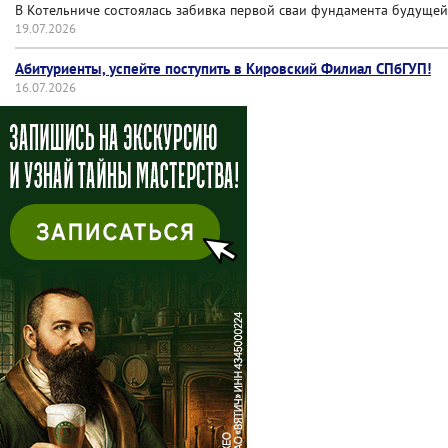
В Котельниче состоялась забивка первой сваи фундамента будущей
19.07.2026
Абитуриенты, успейте поступить в Кировский Филиал СПбГУП!
16.07.2026