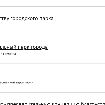
ству городского парка
альный парк города
е средства
щественной территории
ть предварительную концепцию благоустро