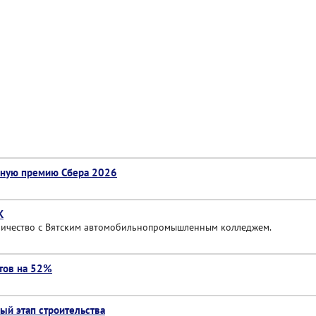
учную премию Сбера 2026
К
ничество с Вятским автомобильнопромышленным колледжем.
отов на 52%
ый этап строительства