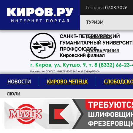
Сегодня:
07.08.2026
ТУРИЗМ
ДРАМТЕАТР
Следите за новостями:
РОСГВАРДИЯ43
НОВОСТИ
КИРОВО-ЧЕПЕЦК
СЛОБОДСК
ЛЮДИ
КРУЖКИ И СЕКЦИИ
ЗАВОДУ "МАЯК" 85 ЛЕТ
ЭКОЛОГИЯ