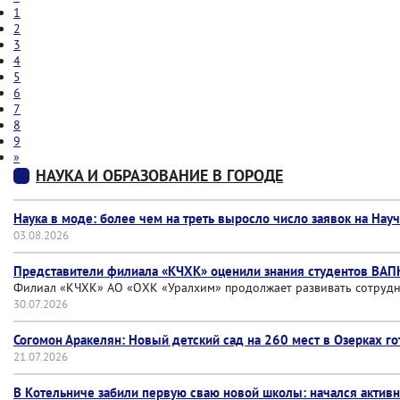
1
2
3
4
5
6
7
8
9
»
НАУКА И ОБРАЗОВАНИЕ В ГОРОДЕ
Наука в моде: более чем на треть выросло число заявок на На
03.08.2026
Представители филиала «КЧХК» оценили знания студентов ВАП
Филиал «КЧХК» АО «ОХК «Уралхим» продолжает развивать сотруд
30.07.2026
Согомон Аракелян: Новый детский сад на 260 мест в Озерках г
21.07.2026
В Котельниче забили первую сваю новой школы: начался активн