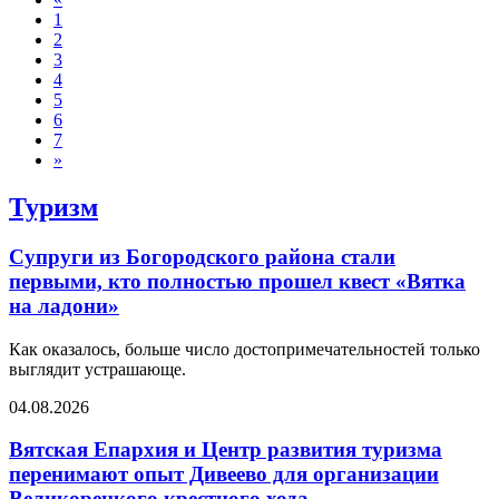
1
2
3
4
5
6
7
»
Туризм
Супруги из Богородского района стали
первыми, кто полностью прошел квест «Вятка
на ладони»
Как оказалось, больше число достопримечательностей только
выглядит устрашающе.
04.08.2026
Вятская Епархия и Центр развития туризма
перенимают опыт Дивеево для организации
Великорецкого крестного хода