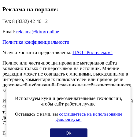
Реклама на портале:
Тел: 8 (8332) 42-46-12
Email:
reklama@kirov.online
Политика конфиденциальности
Услуги хостинга предоставлены:
ПАО "Ростелеком"
Полное или частичное цитирование материалов сайта
возможно только с гиперссылкой на источник. Мнение
редакции может не совпадать с мнениями, высказанными в
интервью, комментариях пользователей или прямой речи
персонажей публикаций. Редакция не несёт ответственности
за текст комментариев читателей.
Используем куки и рекомендательные технологии,
Интернет-портал Kirov.online зарегистрирован в Федеральной
чтобы сайт работал лучше.
службе по надзору в сфере связи, информационных
технологий и массовых коммуникаций (Роскомнадзор) 5
Оставаясь с нами, вы
соглашаетесь на использование
декабря 2019 года. Регистрационный номер ЭЛ № ФС 77 -
файлов куки.
77189.
Возрастное ограничение 12+
OK