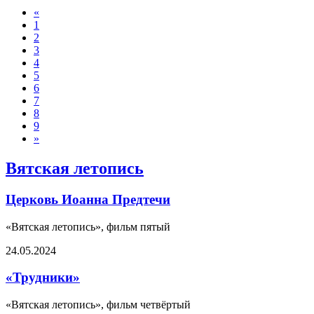
«
1
2
3
4
5
6
7
8
9
»
Вятская летопись
Церковь Иоанна Предтечи
«Вятская летопись», фильм пятый
24.05.2024
«Трудники»
«Вятская летопись», фильм четвёртый