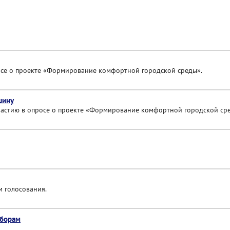
осе о проекте «Формирование комфортной городской среды».
шину
частию в опросе о проекте «Формирование комфортной городской ср
м голосования.
ыборам