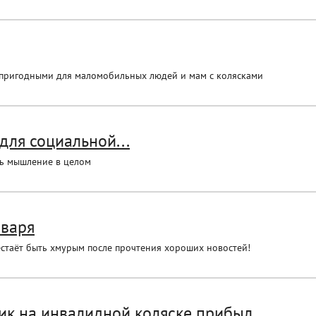
епригодными для маломобильных людей и мам с колясками
для социальной...
ть мышление в целом
нваря
естаёт быть хмурым после прочтения хороших новостей!
к на инвалидной коляске прибыл...