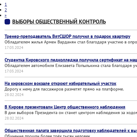
1
2
»
ВЫБОРЫ ОБЩЕСТВЕННЫЙ КОНТРОЛЬ
Тренер-преподаватель ВятСШОР получил в подарок квартиру
Обладателем жилья Армен Варданян стал благодаря участию в опр
17.03.2024
Студентка Кировского педколледжа получила сертификат на ма
Обладателем автомобиля Елизавета Попылькина стала благодаря у
17.03.2024
На кировском вокзале откроют избирательный участок
Дорогу к нему для пассажиров разметят прямо на платформе.
28.02.2024
В Кирове презентовали Центр общественного наблюдения
В дни выборов Президента он станет центром наблюдения за ходо
28.02.2024
Общественная палата завершила подготовку наблюдателей к в
Обучение прошли более трёх тысяч человек.