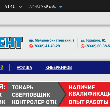
81.41
АИ-92
97.9 руб.
ОЙ
АФИША
КИБЕРКИРОВ