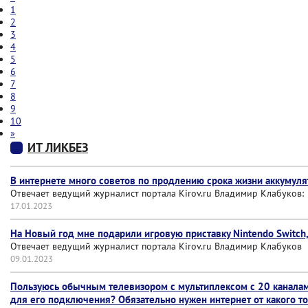
1
2
3
4
5
6
7
8
9
10
»
ИТ ЛИКБЕЗ
В интернете много советов по продлению срока жизни аккумулят
Отвечает ведущий журналист портала Kirov.ru Владимир Клабуков:
17.01.2023
На Новый год мне подарили игровую приставку Nintendo Switch,
Отвечает ведущий журналист портала Kirov.ru Владимир Клабуков
09.01.2023
Пользуюсь обычным телевизором с мультиплексом с 20 каналами
для его подключения? Обязательно нужен интернет от какого то