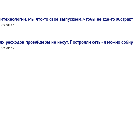
мтехнологий. Мы что-то своё выпускаем, чтобы не где-то абстрак
леком»:
их расходов провайдеры не несут. Построили сеть - и можно соби
леком»: