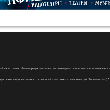
кой на источник. Мнение редакции может не совпадать с мнениями, высказанными в
сфере связи, информационных технологий и массовых коммуникаций (Роскомнадзор) 5