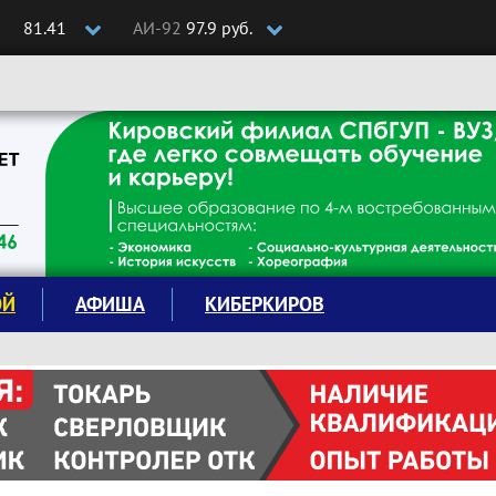
81.41
АИ-92
97.9 руб.
ОЙ
АФИША
КИБЕРКИРОВ