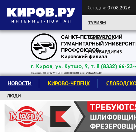
Сегодня:
07.08.2026
ТУРИЗМ
ДРАМТЕАТР
Следите за новостями:
РОСГВАРДИЯ43
НОВОСТИ
КИРОВО-ЧЕПЕЦК
СЛОБОДСК
ЛЮДИ
КРУЖКИ И СЕКЦИИ
ЗАВОДУ "МАЯК" 85 ЛЕТ
ЭКОЛОГИЯ