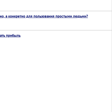
тно, а конкретно для пользования простыми людьми?
рать прибыль