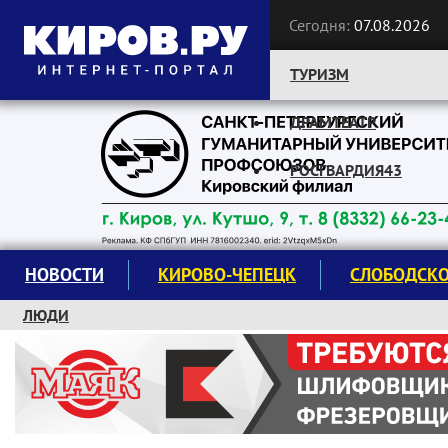
Сегодня:
07.08.2026
ТУРИЗМ
ДРАМТЕАТР
Следите за новостями:
РОСГВАРДИЯ43
НОВОСТИ
КИРОВО-ЧЕПЕЦК
СЛОБОДСК
ЛЮДИ
КРУЖКИ И СЕКЦИИ
ЗАВОДУ "МАЯК" 85 ЛЕТ
ЭКОЛОГИЯ