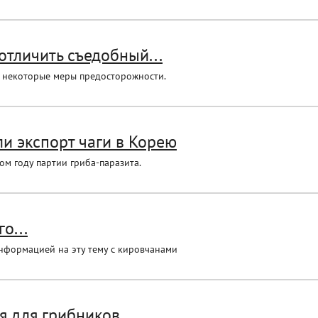
отличить съедобный...
а некоторые меры предосторожности.
и экспорт чаги в Корею
ом году партии гриба-паразита.
о...
нформацией на эту тему с кировчанами
я для грибников