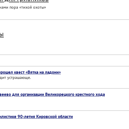
анами пора «тихой охоты»
бы
прошел квест «Вятка на ладони»
ядит устрашающе.
веево для организации Великорецкого крестного хода
тилистике 90-летия Кировской области