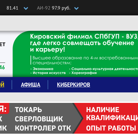
81.41
АИ-92
97.9 руб.
ОЙ
АФИША
КИБЕРКИРОВ