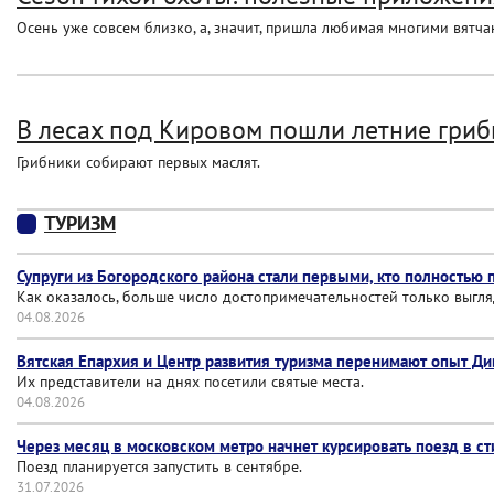
Осень уже совсем близко, а, значит, пришла любимая многими вятч
В лесах под Кировом пошли летние гри
Грибники собирают первых маслят.
ТУРИЗМ
Супруги из Богородского района стали первыми, кто полностью 
Как оказалось, больше число достопримечательностей только выгл
04.08.2026
Вятская Епархия и Центр развития туризма перенимают опыт Ди
Их представители на днях посетили святые места.
04.08.2026
Через месяц в московском метро начнет курсировать поезд в с
Поезд планируется запустить в сентябре.
31.07.2026