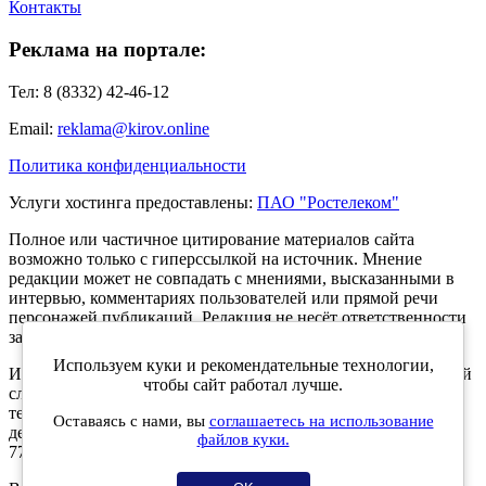
Контакты
Реклама на портале:
Тел: 8 (8332) 42-46-12
Email:
reklama@kirov.online
Политика конфиденциальности
Услуги хостинга предоставлены:
ПАО "Ростелеком"
Полное или частичное цитирование материалов сайта
возможно только с гиперссылкой на источник. Мнение
редакции может не совпадать с мнениями, высказанными в
интервью, комментариях пользователей или прямой речи
персонажей публикаций. Редакция не несёт ответственности
за текст комментариев читателей.
Используем куки и рекомендательные технологии,
Интернет-портал Kirov.online зарегистрирован в Федеральной
чтобы сайт работал лучше.
службе по надзору в сфере связи, информационных
технологий и массовых коммуникаций (Роскомнадзор) 5
Оставаясь с нами, вы
соглашаетесь на использование
декабря 2019 года. Регистрационный номер ЭЛ № ФС 77 -
файлов куки.
77189.