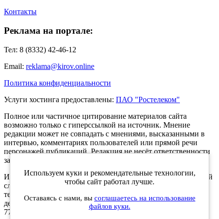
Контакты
Реклама на портале:
Тел: 8 (8332) 42-46-12
Email:
reklama@kirov.online
Политика конфиденциальности
Услуги хостинга предоставлены:
ПАО "Ростелеком"
Полное или частичное цитирование материалов сайта
возможно только с гиперссылкой на источник. Мнение
редакции может не совпадать с мнениями, высказанными в
интервью, комментариях пользователей или прямой речи
персонажей публикаций. Редакция не несёт ответственности
за текст комментариев читателей.
Используем куки и рекомендательные технологии,
Интернет-портал Kirov.online зарегистрирован в Федеральной
чтобы сайт работал лучше.
службе по надзору в сфере связи, информационных
технологий и массовых коммуникаций (Роскомнадзор) 5
Оставаясь с нами, вы
соглашаетесь на использование
декабря 2019 года. Регистрационный номер ЭЛ № ФС 77 -
файлов куки.
77189.