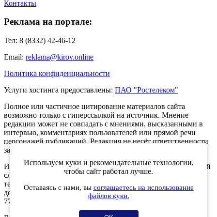
Контакты
Реклама на портале:
Тел: 8 (8332) 42-46-12
Email:
reklama@kirov.online
Политика конфиденциальности
Услуги хостинга предоставлены:
ПАО "Ростелеком"
Полное или частичное цитирование материалов сайта
возможно только с гиперссылкой на источник. Мнение
редакции может не совпадать с мнениями, высказанными в
интервью, комментариях пользователей или прямой речи
персонажей публикаций. Редакция не несёт ответственности
за текст комментариев читателей.
Используем куки и рекомендательные технологии,
Интернет-портал Kirov.online зарегистрирован в Федеральной
чтобы сайт работал лучше.
службе по надзору в сфере связи, информационных
технологий и массовых коммуникаций (Роскомнадзор) 5
Оставаясь с нами, вы
соглашаетесь на использование
декабря 2019 года. Регистрационный номер ЭЛ № ФС 77 -
файлов куки.
77189.