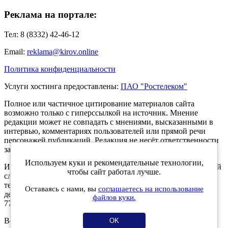
Реклама на портале:
Тел: 8 (8332) 42-46-12
Email:
reklama@kirov.online
Политика конфиденциальности
Услуги хостинга предоставлены:
ПАО "Ростелеком"
Полное или частичное цитирование материалов сайта
возможно только с гиперссылкой на источник. Мнение
редакции может не совпадать с мнениями, высказанными в
интервью, комментариях пользователей или прямой речи
персонажей публикаций. Редакция не несёт ответственности
за текст комментариев читателей.
Используем куки и рекомендательные технологии,
Интернет-портал Kirov.online зарегистрирован в Федеральной
чтобы сайт работал лучше.
службе по надзору в сфере связи, информационных
технологий и массовых коммуникаций (Роскомнадзор) 5
Оставаясь с нами, вы
соглашаетесь на использование
декабря 2019 года. Регистрационный номер ЭЛ № ФС 77 -
файлов куки.
77189.
Возрастное ограничение 12+
OK