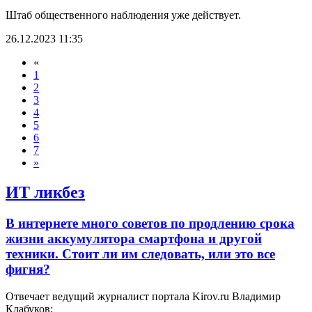
Штаб общественного наблюдения уже действует.
26.12.2023 11:35
«
1
2
3
4
5
6
7
»
ИТ ликбез
В интернете много советов по продлению срока
жизни аккумулятора смартфона и другой
техники. Стоит ли им следовать, или это все
фигня?
Отвечает ведущий журналист портала Kirov.ru Владимир
Клабуков: