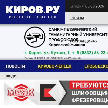
Сегодня:
08.08.2026
ТУРИЗМ
ДРАМТЕАТР
Следите за новостями:
РОСГВАРДИЯ43
НОВОСТИ
КИРОВО-ЧЕПЕЦК
СЛОБОДСК
ЛЮДИ
КРУЖКИ И СЕКЦИИ
ЗАВОДУ "МАЯК" 85 ЛЕТ
ЭКОЛОГИЯ