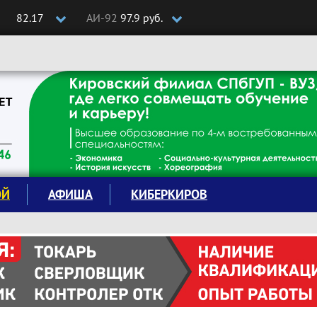
82.17
АИ-92
97.9 руб.
ОЙ
АФИША
КИБЕРКИРОВ