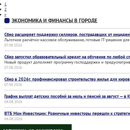
1
2
»
ЭКОНОМИКА И ФИНАНСЫ В ГОРОДЕ
Сбер расширяет поддержку селлеров, пострадавших от инцидент
Льготное расчётно-кассовое обслуживание, готовые IT-решения дл
07.08.2026
Сбер запустил образовательный кредит на обучение по любой с
Новый продукт дополняет программу господдержки и предусматрив
07.08.2026
Сбер в 2026г. профинансировал строительство жилья для киров
07.08.2026
График выплат детских пособий за июль и пенсий за август — в 
04.08.2026
ВТБ Мои Инвестиции: Розничные инвесторы перешли к стратегич
04.08.2026