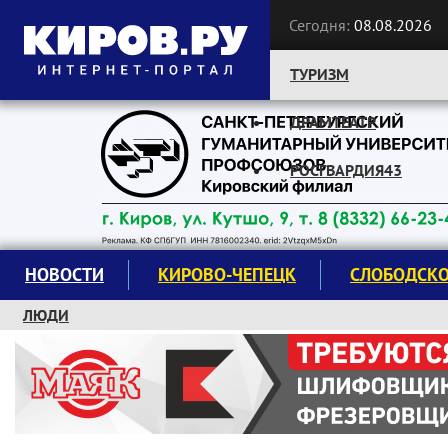
Сегодня:
08.08.2026
ТУРИЗМ
ДРАМТЕАТР
Следите за новостями:
РОСГВАРДИЯ43
НОВОСТИ
КИРОВО-ЧЕПЕЦК
СЛОБОДСК
ЛЮДИ
КРУЖКИ И СЕКЦИИ
ЗАВОДУ "МАЯК" 85 ЛЕТ
ЭКОЛОГИЯ