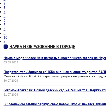
2
3
4
5
6
7
8
9
10
»
НАУКА И ОБРАЗОВАНИЕ В ГОРОДЕ
Наука в моде: более чем на треть выросло число заявок на На
03.08.2026
Представители филиала «КЧХК» оценили знания студентов ВАП
Филиал «КЧХК» АО «ОХК «Уралхим» продолжает развивать сотруд
30.07.2026
Согомон Аракелян: Новый детский сад на 260 мест в Озерках г
21.07.2026
В Котельниче забили первую сваю новой школы: начался активн