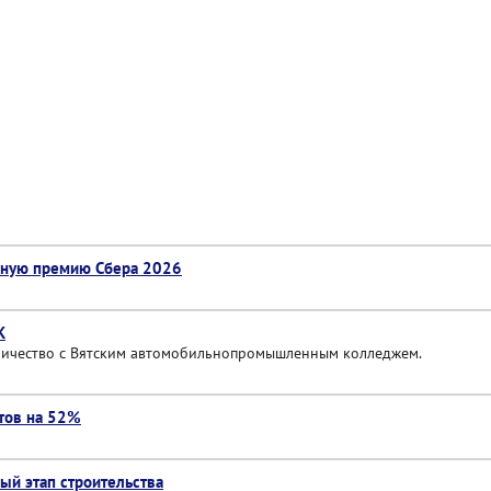
учную премию Сбера 2026
К
ничество с Вятским автомобильнопромышленным колледжем.
отов на 52%
ый этап строительства