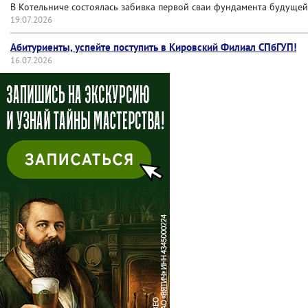
В Котельниче состоялась забивка первой сваи фундамента будущей
19.07.2026
Абитуриенты, успейте поступить в Кировский Филиал СПбГУП!
16.07.2026