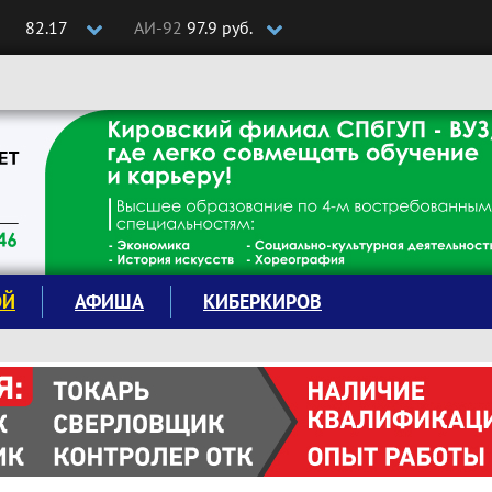
82.17
АИ-92
97.9 руб.
ОЙ
АФИША
КИБЕРКИРОВ