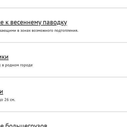
е к весеннему паводку
вающими в зонах возможного подтопления.
ики
к в родном городе
и
о 26 см.
ие большегрузов