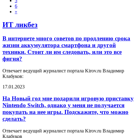
5
6
»
ИТ ликбез
В интернете много советов по продлению срока
жизни аккумулятора смартфона и другой
техники. Стоит ли им следовать, или это все
фигня?
Отвечает ведущий журналист портала Kirov.ru Владимир
Клабуков:
17.01.2023
На Новый год мне подарили игровую приставку
Nintendo Switch, однако у меня не получается
покупать на нее игры. Подскажите, что можно
сделать?
Отвечает ведущий журналист портала Kirov.ru Владимир
Клабуков