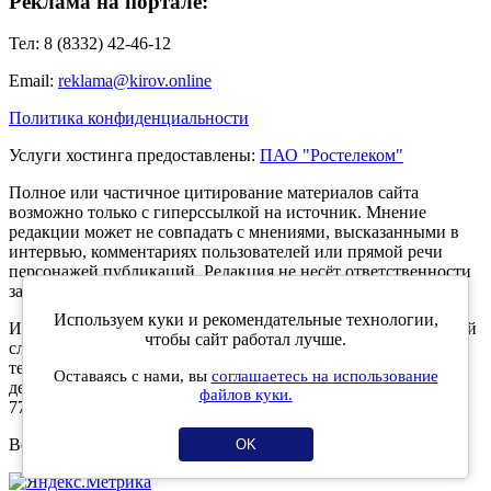
Реклама на портале:
Тел: 8 (8332) 42-46-12
Email:
reklama@kirov.online
Политика конфиденциальности
Услуги хостинга предоставлены:
ПАО "Ростелеком"
Полное или частичное цитирование материалов сайта
возможно только с гиперссылкой на источник. Мнение
редакции может не совпадать с мнениями, высказанными в
интервью, комментариях пользователей или прямой речи
персонажей публикаций. Редакция не несёт ответственности
за текст комментариев читателей.
Используем куки и рекомендательные технологии,
Интернет-портал Kirov.online зарегистрирован в Федеральной
чтобы сайт работал лучше.
службе по надзору в сфере связи, информационных
технологий и массовых коммуникаций (Роскомнадзор) 5
Оставаясь с нами, вы
соглашаетесь на использование
декабря 2019 года. Регистрационный номер ЭЛ № ФС 77 -
файлов куки.
77189.
Возрастное ограничение 12+
OK