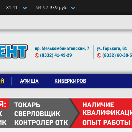
81.41
АИ-92
97.9 руб.
ОЙ
АФИША
КИБЕРКИРОВ