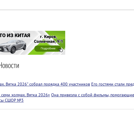
х. Вятка 2026" собрал порядка 400 участников
Его гостями стали пр
семи холмах. Вятка 2026»
Она привезла с собой фильмы, помогающие
ссы СШОР №3