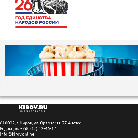
610002, г. Киров, ул. Орловская 37, 4 этаж
Редакция: +7(8332) 42-46-17
info@kirov.online