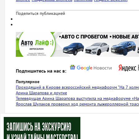
Поделиться публикацией
Подпишитесь на нас в:
Популярное
Проходящий в Кирове всероссийский медиафорум "На 7 холма
Арина Шарапова и другие
Телеведущая Арина Шарапова выступила на медиафоруме «На 
Ярослав Шулаков проверил ход ремонта лыжероллерной тра