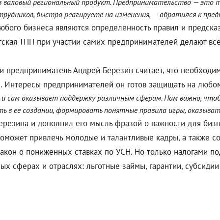
 в валовый региональный продукт. Предпринимательство — это 
отрудников, быстро реагируете на изменения, — обратился к пре
юбого бизнеса являются определенность правил и предсказ
тская ТПП при участии самих предпринимателей делают всё
 и предприниматель Андрей Березин считает, что необход
. Интересы предпринимателей он готов защищать на любом 
 и сам оказывает поддержку различным сферам. Нам важно, что
 в ее создании, формировать понятные правила игры, оказывать
резина и дополнил его мысль фразой о важности для бизне
 поможет привлечь молодые и талантливые кадры, а также с
закон о пониженных ставках по УСН. Но только налогами по
х сферах и отраслях: льготные займы, гарантии, субсидии 