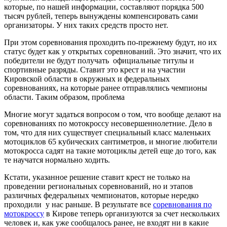
которые, по нашей информации, составляют порядка 500
тысяч рублей, теперь вынуждены компенсировать сами
организаторы. У них таких средств просто нет.
При этом соревнования проходить по-прежнему будут, но их
статус будет как у открытых соревнований. Это значит, что их
победители не будут получать официальные титулы и
спортивные разряды. Ставит это крест и на участии
Кировской области в окружных и федеральных
соревнованиях, на которые ранее отправлялись чемпионы
области. Таким образом, проблема
Многие могут задаться вопросом о том, что вообще делают на
соревнованиях по мотокроссу несовершеннолетние. Дело в
том, что для них существует специальный класс маленьких
мотоциклов 65 кубических сантиметров, и многие любители
мотокросса садят на такие мотоциклы детей еще до того, как
те научатся нормально ходить.
Кстати, указанное решение ставит крест не только на
проведении региональных соревнований, но и этапов
различных федеральных чемпионатов, которые нередко
проходили у нас раньше. В результате все
соревнования по
мотокроссу
в Кирове теперь организуются за счет нескольких
человек и, как уже сообщалось ранее, не входят ни в какие