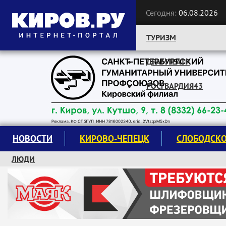
Сегодня:
06.08.2026
ТУРИЗМ
ДРАМТЕАТР
Следите за новостями:
РОСГВАРДИЯ43
НОВОСТИ
КИРОВО-ЧЕПЕЦК
СЛОБОДСК
ЛЮДИ
КРУЖКИ И СЕКЦИИ
ЗАВОДУ "МАЯК" 85 ЛЕТ
ЭКОЛОГИЯ