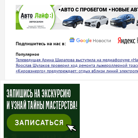
Подпишитесь на нас в:
Популярное
Телеведущая Арина Шарапова выступила на медиафоруме «На 
Ярослав Шулаков проверил ход ремонта лыжероллерной тра
«Кировэнерго» предупреждает: отдых вблизи линий электроп