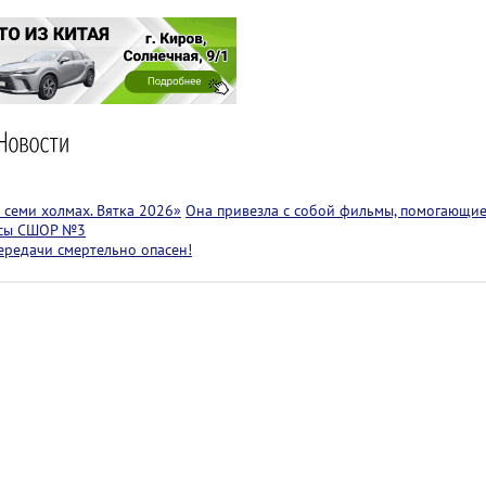
семи холмах. Вятка 2026»
Она привезла с собой фильмы, помогающие
ссы СШОР №3
ередачи смертельно опасен!