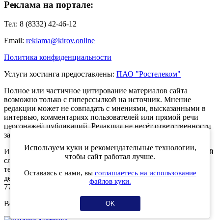
Реклама на портале:
Тел: 8 (8332) 42-46-12
Email:
reklama@kirov.online
Политика конфиденциальности
Услуги хостинга предоставлены:
ПАО "Ростелеком"
Полное или частичное цитирование материалов сайта
возможно только с гиперссылкой на источник. Мнение
редакции может не совпадать с мнениями, высказанными в
интервью, комментариях пользователей или прямой речи
персонажей публикаций. Редакция не несёт ответственности
за текст комментариев читателей.
Используем куки и рекомендательные технологии,
Интернет-портал Kirov.online зарегистрирован в Федеральной
чтобы сайт работал лучше.
службе по надзору в сфере связи, информационных
технологий и массовых коммуникаций (Роскомнадзор) 5
Оставаясь с нами, вы
соглашаетесь на использование
декабря 2019 года. Регистрационный номер ЭЛ № ФС 77 -
файлов куки.
77189.
Возрастное ограничение 12+
OK