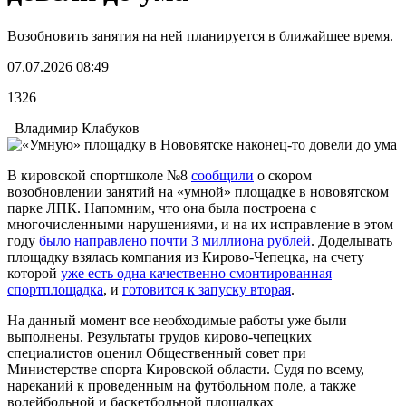
Возобновить занятия на ней планируется в ближайшее время.
07.07.2026 08:49
1326
Владимир Клабуков
В кировской спортшколе №8
сообщили
о скором
возобновлении занятий на «умной» площадке в нововятском
парке ЛПК. Напомним, что она была построена с
многочисленными нарушениями, и на их исправление в этом
году
было направлено почти 3 миллиона рублей
. Доделывать
площадку взялась компания из Кирово-Чепецка, на счету
которой
уже есть одна качественно смонтированная
спортплощадка
, и
готовится к запуску вторая
.
На данный момент все необходимые работы уже были
выполнены. Результаты трудов кирово-чепецких
специалистов оценил Общественный совет при
Министерстве спорта Кировской области. Судя по всему,
нареканий к проведенным на футбольном поле, а также
волейбольной и баскетбольной площадках