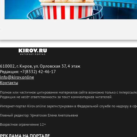
610002, г. Киров, ул. Орловская 37, 4 этаж
Редакция: +7(8332) 42-46-17
info@kirov.online
Контакты
Полное или частичное цитирование материалов сайта возможно только с гиперссыл
Редакция не несёт ответственности за текст комментариев читателей.
Интернет-портал Kirov.online зарегистрирован в Федеральной службе по надзору в 
Главный редактор: Урматская Елена Анатольевна
Возрастное ограничение 12+
РЕКЛАМА НА ПОРТАЛЕ