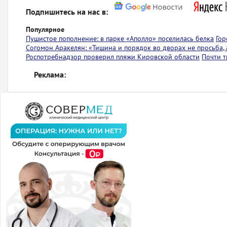
Подпишитесь на нас в:
Популярное
Пушистое пополнение: в парке «Аполло» поселилась белка
Гор
Согомон Аракелян: «Тишина и порядок во дворах не просьба,
Роспотребнадзор проверил пляжи Кировской области
Почти т
Реклама: