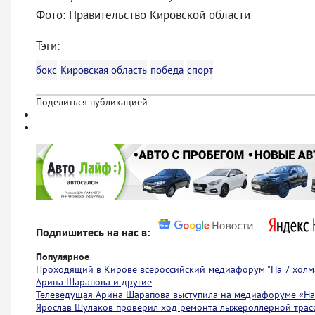
Фото: Правительство Кировской области
Тэги:
бокс
Кировская область
победа
спорт
Поделиться публикацией
Подпишитесь на нас в:
Популярное
Проходящий в Кирове всероссийский медиафорум "На 7 холма
Арина Шарапова и другие
Телеведущая Арина Шарапова выступила на медиафоруме «На 
Ярослав Шулаков проверил ход ремонта лыжероллерной тра