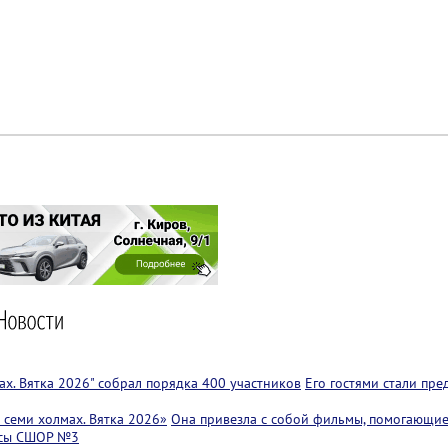
х. Вятка 2026" собрал порядка 400 участников
Его гостями стали пр
семи холмах. Вятка 2026»
Она привезла с собой фильмы, помогающие
ссы СШОР №3