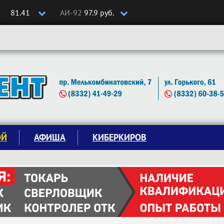
81.41
АИ-92
97.9 руб.
ОЙ
АФИША
КИБЕРКИРОВ