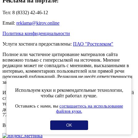
Реклама на портале:
Тел: 8 (8332) 42-46-12
Email:
reklama@kirov.online
Политика конфиденциальности
Услуги хостинга предоставлены:
ПАО "Ростелеком"
Полное или частичное цитирование материалов сайта
возможно только с гиперссылкой на источник. Мнение
редакции может не совпадать с мнениями, высказанными в
интервью, комментариях пользователей или прямой речи
персонажей публикаций. Редакция не несёт ответственности
за текст комментариев читателей.
Используем куки и рекомендательные технологии,
Интернет-портал Kirov.online зарегистрирован в Федеральной
чтобы сайт работал лучше.
службе по надзору в сфере связи, информационных
технологий и массовых коммуникаций (Роскомнадзор) 5
Оставаясь с нами, вы
соглашаетесь на использование
декабря 2019 года. Регистрационный номер ЭЛ № ФС 77 -
файлов куки.
77189.
Возрастное ограничение 12+
OK