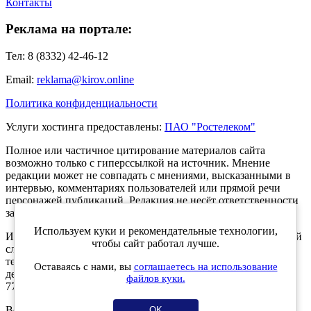
Контакты
Реклама на портале:
Тел: 8 (8332) 42-46-12
Email:
reklama@kirov.online
Политика конфиденциальности
Услуги хостинга предоставлены:
ПАО "Ростелеком"
Полное или частичное цитирование материалов сайта
возможно только с гиперссылкой на источник. Мнение
редакции может не совпадать с мнениями, высказанными в
интервью, комментариях пользователей или прямой речи
персонажей публикаций. Редакция не несёт ответственности
за текст комментариев читателей.
Используем куки и рекомендательные технологии,
Интернет-портал Kirov.online зарегистрирован в Федеральной
чтобы сайт работал лучше.
службе по надзору в сфере связи, информационных
технологий и массовых коммуникаций (Роскомнадзор) 5
Оставаясь с нами, вы
соглашаетесь на использование
декабря 2019 года. Регистрационный номер ЭЛ № ФС 77 -
файлов куки.
77189.
Возрастное ограничение 12+
OK