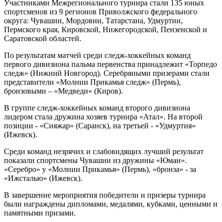
Участниками Межрегионального турнира стали 135 юных
спортсменов из 9 регионов Приволжского федерального
округа: Чувашии, Мордовии, Татарстана, Удмуртии,
Пермского края, Кировской, Нижегородской, Пензенской и
Саратовской областей.
По результатам матчей среди следж-хоккейных команд
первого дивизиона пальма первенства принадлежит «Торпедо
следж» (Нижний Новгород). Серебряными призерами стали
представители «Молнии Прикамья следж» (Пермь),
бронзовыми – «Медведи» (Киров).
В группе следж-хоккейных команд второго дивизиона
лидером стала дружина хозяев турнира «Атал». На второй
позиции - «Сияжар» (Саранск), на третьей - «Удмуртия»
(Ижевск).
Среди команд незрячих и слабовидящих лучший результат
показали спортсмены Чувашии из дружины «Юман».
«Серебро» у «Молнии Прикамья» (Пермь), «бронза» - за
«Ижсталью» (Ижевск).
В завершение мероприятия победители и призеры турнира
были награждены дипломами, медалями, кубками, ценными и
памятными призами.