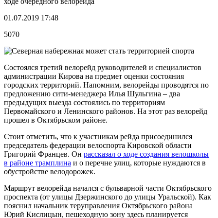
ходе очередного велорейда
01.07.2019 17:48
5070
Состоялся третий велорейд руководителей и специалистов
администрации Кирова на предмет оценки состояния
городских территорий. Напомним, велорейды проводятся по
предложению сити-менеджера Илья Шульгина – два
предыдущих выезда состоялись по территориям
Первомайского и Ленинского районов. На этот раз велорейд
прошел в Октябрьском районе.
Стоит отметить, что к участникам рейда присоединился
председатель федерации велоспорта Кировской области
Григорий Францев. Он
рассказал о ходе создания велошколы
в районе трамплина
и о перечне улиц, которые нуждаются в
обустройстве велодорожек.
Маршрут велорейда начался с бульварной части Октябрьского
проспекта (от улицы Дзержинского до улицы Уральской). Как
пояснил начальник теруправления Октябрьского района
Юрий Кислицын, пешеходную зону здесь планируется