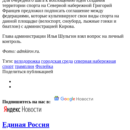
Для очередного шага к воплощению идеи создания
территории спорта на Северной набережной Григорий
Францев предложил подписать соглашение между
федерациями, которые культивируют свои виды спорта на
данной площадке (велоспорт, сноуборд, лыжные гонки и
биатлон) с администрацией Кирова.
Глава администрации Илья Шульгин взял вопрос на личный
контроль.
Фото: admkirov.ru.
Тэги:
велодорожка
городская среда
северная набережная
спорт
трамплин
Филейка
Поделиться публикацией
Подпишитесь на нас в:
Единая Россия