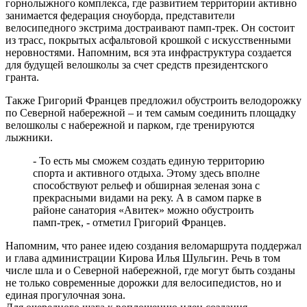
горнолыжного комплекса, где развитием территории активно
занимается федерация сноуборда, представители
велосипедного экстрима достраивают памп-трек. Он состоит
из трасс, покрытых асфальтовой крошкой с искусственными
неровностями. Напомним, вся эта инфраструктура создается
для будущей велошколы за счет средств президентского
гранта.
Также Григорий Францев предложил обустроить велодорожку
по Северной набережной – и тем самым соединить площадку
велошколы с набережной и парком, где тренируются
лыжники.
- То есть мы сможем создать единую территорию
спорта и активного отдыха. Этому здесь вполне
способствуют рельеф и обширная зеленая зона с
прекрасными видами на реку. А в самом парке в
районе санатория «Авитек» можно обустроить
памп-трек, - отметил Григорий Францев.
Напомним, что ранее идею создания веломаршрута поддержал
и глава администрации Кирова Илья Шульгин. Речь в том
числе шла и о Северной набережной, где могут быть созданы
не только современные дорожки для велосипедистов, но и
единая прогулочная зона.