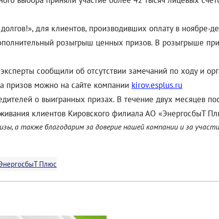
ного выбора приняли участие более 42 тысяч лицевых сче
долгов!», для клиентов, производивших оплату в ноябре-де
 дополнительный розыгрыш ценных призов. В розыгрыше при
эксперты сообщили об отсутствии замечаний по ходу и ор
а призов можно на сайте компании
kirov.esplus.ru
едителей о выигранных призах. В течение двух месяцев п
уживания клиентов Кировского филиала АО «ЭнергосбыТ Пл
ы, а также благодарим за доверие нашей компании и за участие в
ЭнергосбыТ Плюс