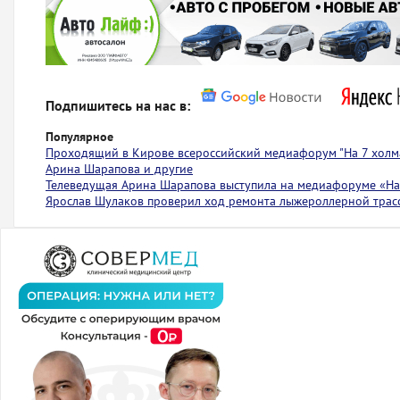
Подпишитесь на нас в:
Популярное
Проходящий в Кирове всероссийский медиафорум "На 7 холма
Арина Шарапова и другие
Телеведущая Арина Шарапова выступила на медиафоруме «На 
Ярослав Шулаков проверил ход ремонта лыжероллерной тра