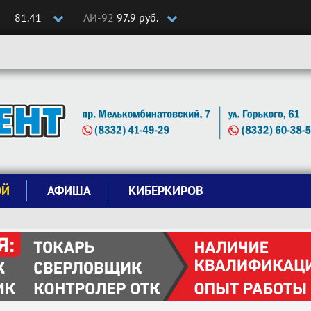
81.41
АИ-92
97.9 руб.
ОЙ
АФИША
КИБЕРКИРОВ