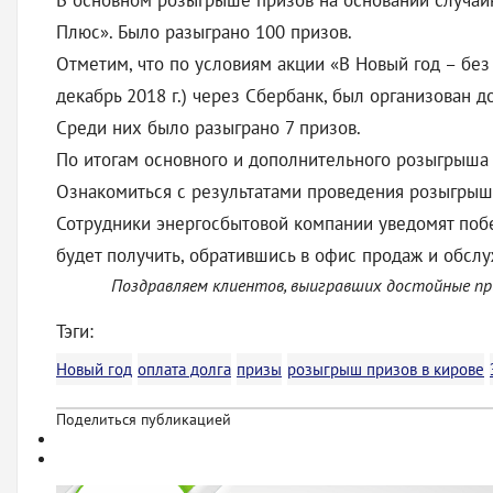
В основном розыгрыше призов на основании случай
Плюс». Было разыграно 100 призов.
Отметим, что по условиям акции «В Новый год – без 
декабрь 2018 г.) через Сбербанк, был организован
Среди них было разыграно 7 призов.
По итогам основного и дополнительного розыгрыша 
Ознакомиться с результатами проведения розыгрыш
Сотрудники энергосбытовой компании уведомят поб
будет получить, обратившись в офис продаж и обсл
Поздравляем клиентов, выигравших достойные приз
Тэги:
Новый год
оплата долга
призы
розыгрыш призов в кирове
Поделиться публикацией