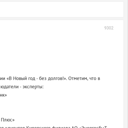
9302
 «В Новый год - без долгов!». Отметим, что в
юдатели - эксперты:
нк»
Т Плюс»