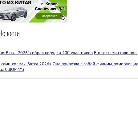
х. Вятка 2026" собрал порядка 400 участников
Его гостями стали пр
семи холмах. Вятка 2026»
Она привезла с собой фильмы, помогающие
ссы СШОР №3