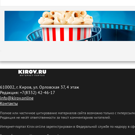
610002, г. Киров, ул. Орловская 37, 4 этаж
Редакция: +7(8332) 42-46-17
info@kirov.online
Контакты
Полное или частичное цитирование материалов сайта возможно только с гиперссыл
Редакция не несёт ответственности за текст комментариев читателей.
Интернет-портал Kirov.online зарегистрирован в Федеральной службе по надзору в 