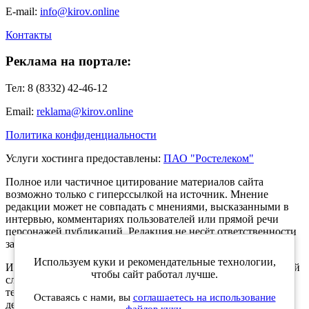
E-mail:
info@kirov.online
Контакты
Реклама на портале:
Тел: 8 (8332) 42-46-12
Email:
reklama@kirov.online
Политика конфиденциальности
Услуги хостинга предоставлены:
ПАО "Ростелеком"
Полное или частичное цитирование материалов сайта
возможно только с гиперссылкой на источник. Мнение
редакции может не совпадать с мнениями, высказанными в
интервью, комментариях пользователей или прямой речи
персонажей публикаций. Редакция не несёт ответственности
за текст комментариев читателей.
Используем куки и рекомендательные технологии,
Интернет-портал Kirov.online зарегистрирован в Федеральной
чтобы сайт работал лучше.
службе по надзору в сфере связи, информационных
технологий и массовых коммуникаций (Роскомнадзор) 5
Оставаясь с нами, вы
соглашаетесь на использование
декабря 2019 года. Регистрационный номер ЭЛ № ФС 77 -