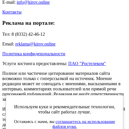
E-mail:
info@kirov.online
Контакты
Реклама на портале:
Тел: 8 (8332) 42-46-12
Email:
reklama@kirov.online
Политика конфиденциальности
Услуги хостинга предоставлены:
ПАО "Ростелеком"
Полное или частичное цитирование материалов сайта
возможно только с гиперссылкой на источник. Мнение
редакции может не совпадать с мнениями, высказанными в
интервью, комментариях пользователей или прямой речи
персонажей публикаций. Редакция не несёт ответственности
за текст комментариев читателей.
Используем куки и рекомендательные технологии,
Интернет-портал Kirov.online зарегистрирован в Федеральной
чтобы сайт работал лучше.
службе по надзору в сфере связи, информационных
технологий и массовых коммуникаций (Роскомнадзор) 5
Оставаясь с нами, вы
соглашаетесь на использование
декабря 2019 года. Регистрационный номер ЭЛ № ФС 77 -
файлов куки.